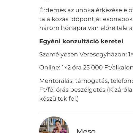
Érdemes az unoka érkezése előtt
találkozás időpontját esőnapokk
három hónapra van előre tele 
Egyéni konzultáció keretei
Személyesen Veresegyházon: 1×
Online: 1×2 óra 25 000 Ft/alkal
Mentorálás, támogatás, telefon
Ft/fél órás beszélgetés (Kizáró
készültek fel.)
Meso