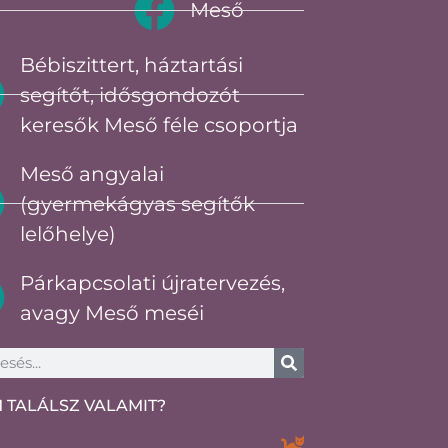
Meső
Bébiszittert, háztartási
segítőt, idősgondozót
keresők Meső féle csoportja
Meső angyalai
(gyermekágyas segítők
lelőhelye)
Párkapcsolati újratervezés,
avagy Meső meséi
 TALÁLSZ VALAMIT?