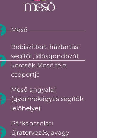
Meső
Bébiszittert, háztartási
segítőt, idősgondozót
keresők Meső féle
csoportja
Meső angyalai
(gyermekágyas segítők
lelőhelye)
Párkapcsolati
újratervezés, avagy