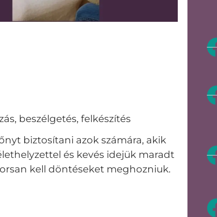
ás, beszélgetés, felkészítés
nyt biztosítani azok számára, akik
élethelyzettel és kevés idejük maradt
yorsan kell döntéseket meghozniuk.