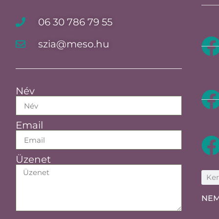
06 30 786 79 55
szia@meso.hu
Név
Email
Üzenet
NEM