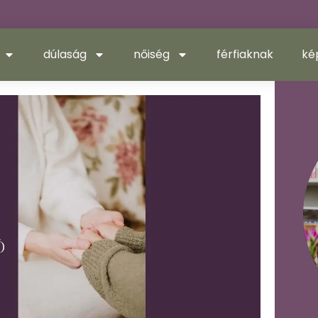
dúlaság
nőiség
férfiaknak
ké