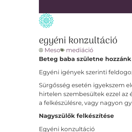
egyéni konzultáció
Meso
mediáció
Beteg baba születne hozzánk
Egyéni igények szerinti feldogoz
Sürgősség esetén igyekszem elő
hirtelen szembesültek ezzel az 
a felkészülésre, vagy nagyon g
Nagyszülők felkészítése
Egyéni konzultáció