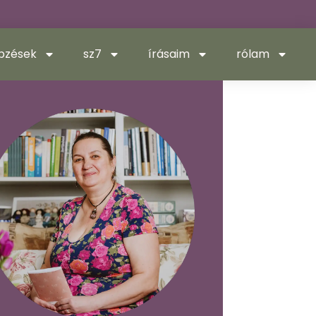
pzések
sz7
írásaim
rólam