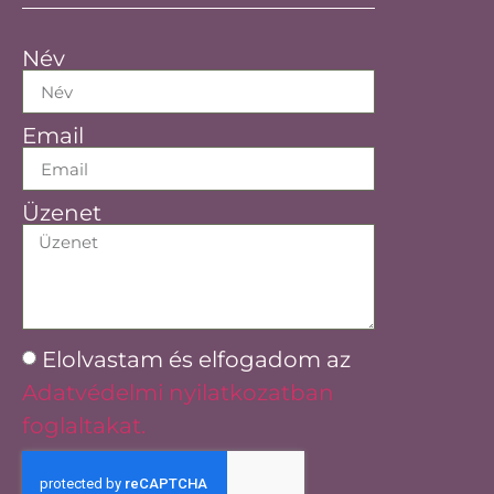
Név
Email
Üzenet
Elolvastam és elfogadom az
Adatvédelmi nyilatkozatban
foglaltakat.