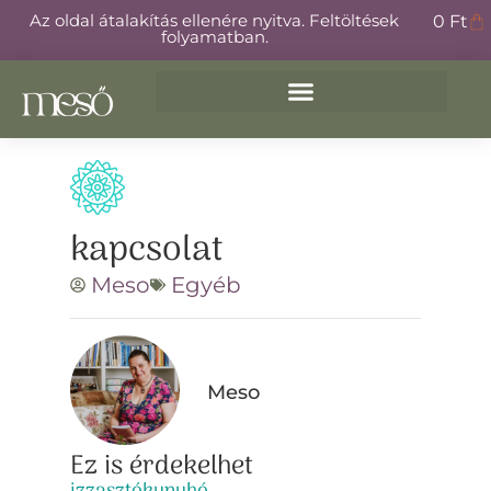
Az oldal átalakítás ellenére nyitva. Feltöltések
0
Ft
folyamatban.
kapcsolat
Meso
Egyéb
Meso
Ez is érdekelhet