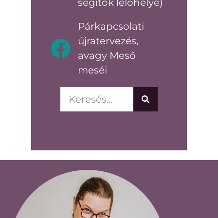
segítők lelőhelye)
Párkapcsolati
újratervezés,
avagy Meső
meséi