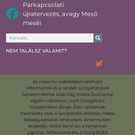
Párkapcsolati
újratervezés, avagy Meső
meséi
NEM TALÁLSZ VALAMIT?
Az meso.hu weboldalon található
információk és a rendelt szolgáltatások
tartalmi elemei kizárólag Kobza Zsuzsanna
egyéni vállalkozó, mint Szolgáltató
tulajdonában állnak. Ezen tartalmak
használata csak a Szolgáltató előzetes, írásos
beleegyezésével lehetséges. Amennyiben
engedély nélkül kerül sor a tartalmak
jogtalan felhasználására, a Szolgáltató