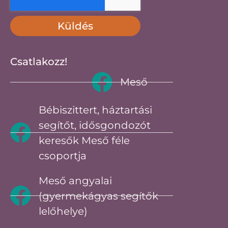
Küldés
Csatlakozz!
Meső
Bébiszittert, háztartási
segítőt, idősgondozót
keresők Meső féle
csoportja
Meső angyalai
(gyermekágyas segítők
lelőhelye)