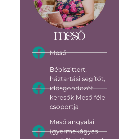
Meső
Bébiszittert,
háztartási segítőt,
idősgondozót
keresők Meső féle
csoportja
Meső angyalai
(gyermekágyas