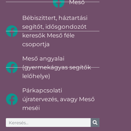
Meső
Bébiszittert, háztartási
segítőt, idősgondozót
keresők Meső féle
csoportja
Meső angyalai
(gyermekágyas segítők
lelőhelye)
Párkapcsolati
újratervezés, avagy Meső
meséi