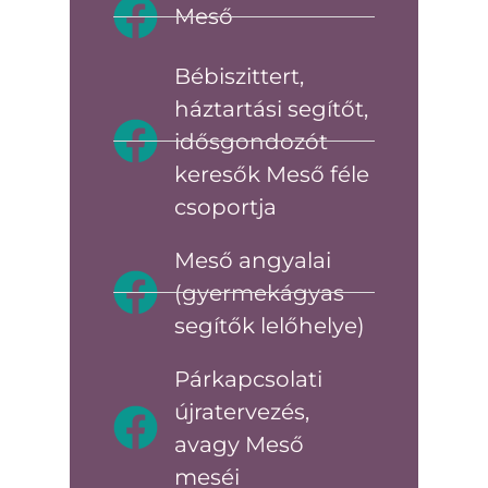
Meső
Bébiszittert,
háztartási segítőt,
idősgondozót
keresők Meső féle
csoportja
Meső angyalai
(gyermekágyas
segítők lelőhelye)
Párkapcsolati
újratervezés,
avagy Meső
meséi