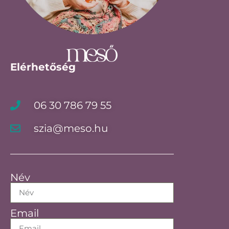
Elérhetőség
06 30 786 79 55
szia@meso.hu
Név
Email