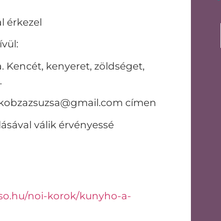
l érkezel
vül:
 Kencét, kenyeret, zöldséget,
…
el: kobzazsuzsa@gmail.com címen
lásával válik érvényessé
so.hu/noi-korok/kunyho-a-