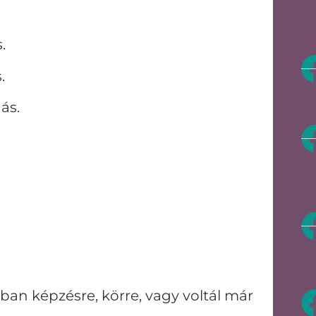
s.
.
ás.
ban képzésre, körre, vagy voltál már