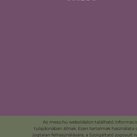
Az meso.hu weboldalon található információk
tulajdonában állnak. Ezen tartalmak használata 
jogtalan felhasználására, a Szolgáltató jogosult