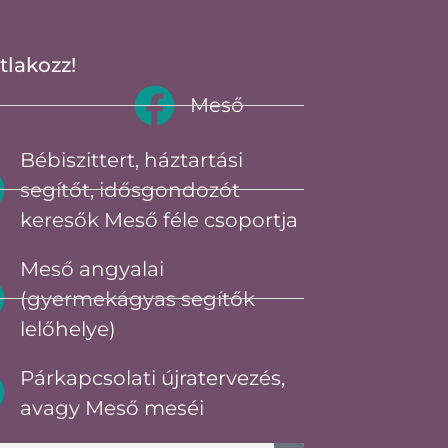
tlakozz!
Meső
Bébiszittert, háztartási
segítőt, idősgondozót
keresők Meső féle csoportja
Meső angyalai
(gyermekágyas segítők
lelőhelye)
Párkapcsolati újratervezés,
avagy Meső meséi