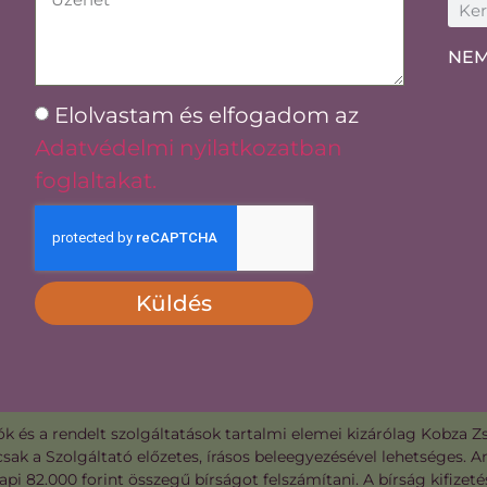
NEM
Elolvastam és elfogadom az
Adatvédelmi nyilatkozatban
foglaltakat.
Küldés
 és a rendelt szolgáltatások tartalmi elemei kizárólag Kobza Z
csak a Szolgáltató előzetes, írásos beleegyezésével lehetséges. 
 napi 82.000 forint összegű bírságot felszámítani. A bírság kifi