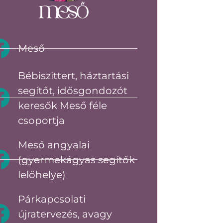
Meső
Bébiszittert, háztartási
segítőt, idősgondozót
keresők Meső féle
csoportja
Meső angyalai
(gyermekágyas segítők
lelőhelye)
Párkapcsolati
újratervezés, avagy