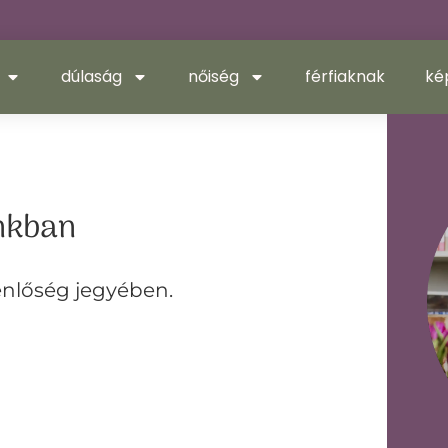
dúlaság
nőiség
férfiaknak
ké
inkban
enlőség jegyében.