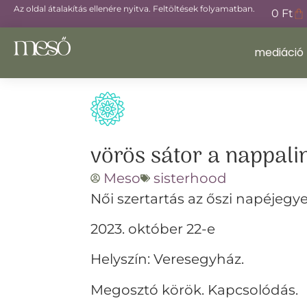
Az oldal átalakítás ellenére nyitva. Feltöltések folyamatban.
0
Ft
mediáció
vörös sátor a nappal
Meso
sisterhood
Női szertartás az őszi napéjegy
2023. október 22-e
Helyszín: Veresegyház.
Megosztó körök. Kapcsolódás.