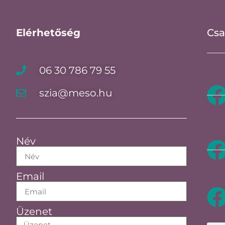
Elérhetőség
Csa
06 30 786 79 55
szia@meso.hu
Név
Email
Üzenet