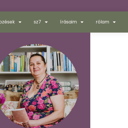
pzések
sz7
írásaim
rólam