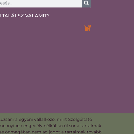
 TALÁLSZ VALAMIT?
suzsanna egyéni vállalkozó, mint Szolgáltató
Amennyiben engedély nélkül kerül sor a tartalmak
zetése önmagában nem ad jogot a tartalmak további