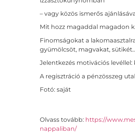
izzasztókunyhómban
– vagy közös ismerős ajánlásáva
Mit hozz magaddal magadon kí
Finomságokat a lakomaasztalra.
gyümölcsöt, magvakat, sütikét
Jelentkezés motivációs levéll
A regisztráció a pénzösszeg uta
Fotó: saját
Olvass tovább:
https://www.me
nappaliban/