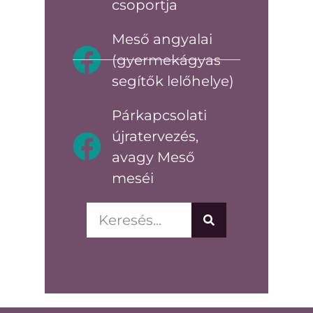
csoportja
Meső angyalai
(gyermekágyas
segítők lelőhelye)
Párkapcsolati
újratervezés,
avagy Meső
meséi