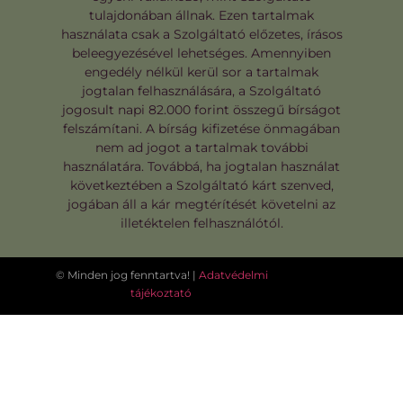
tulajdonában állnak. Ezen tartalmak
használata csak a Szolgáltató előzetes, írásos
beleegyezésével lehetséges. Amennyiben
engedély nélkül kerül sor a tartalmak
jogtalan felhasználására, a Szolgáltató
jogosult napi 82.000 forint összegű bírságot
felszámítani. A bírság kifizetése önmagában
nem ad jogot a tartalmak további
használatára. Továbbá, ha jogtalan használat
következtében a Szolgáltató kárt szenved,
jogában áll a kár megtérítését követelni az
illetéktelen felhasználótól.
© Minden jog fenntartva! |
Adatvédelmi
tájékoztató