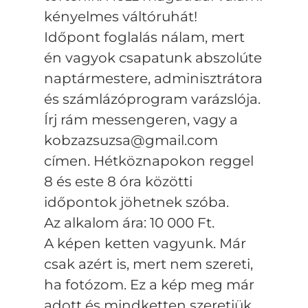
kényelmes váltóruhát!
Időpont foglalás nálam, mert
én vagyok csapatunk abszolúte
naptármestere, adminisztrátora
és számlázóprogram varázslója.
Írj rám messengeren, vagy a
kobzazsuzsa@gmail.com
címen. Hétköznapokon reggel
8 és este 8 óra közötti
időpontok jöhetnek szóba.
Az alkalom ára: 10 000 Ft.
A képen ketten vagyunk. Már
csak azért is, mert nem szereti,
ha fotózom. Ez a kép meg már
adott és mindketten szeretjük.