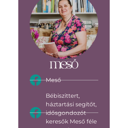
Meső
Bébiszittert,
háztartási segítőt,
idősgondozót
keresők Meső féle