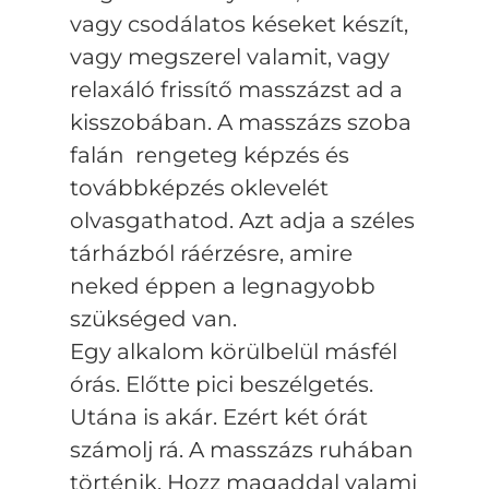
vagy csodálatos késeket készít,
vagy megszerel valamit, vagy
relaxáló frissítő masszázst ad a
kisszobában. A masszázs szoba
falán rengeteg képzés és
továbbképzés oklevelét
olvasgathatod. Azt adja a széles
tárházból ráérzésre, amire
neked éppen a legnagyobb
szükséged van.
Egy alkalom körülbelül másfél
órás. Előtte pici beszélgetés.
Utána is akár. Ezért két órát
számolj rá. A masszázs ruhában
történik. Hozz magaddal valami