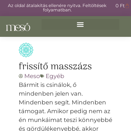
Az oldal átalakítás ellenére nyitva. Feltöltések
0
Ft
folyamatban.
frissítő masszázs
Meso
Egyéb
Bármit is csinálok, ő
mindenben jelen van.
Mindenben segít. Mindenben
támogat. Amikor pedig nem az
én munkáimat teszi könnyebbé
és gördülékenyebbé, akkor