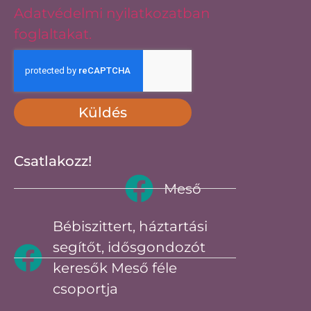
Adatvédelmi nyilatkozatban
foglaltakat.
Küldés
Csatlakozz!
Meső
Bébiszittert, háztartási
segítőt, idősgondozót
keresők Meső féle
csoportja