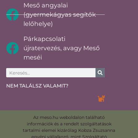
Meső angyalai
(gyermekágyas segítők
lelőhelye)
Párkapcsolati
újratervezés, avagy Meső
meséi
NEM TALÁLSZ VALAMIT?
Az meso.hu weboldalon található
információk és a rendelt szolgáltatások
tartalmi elemei kizárólag Kobza Zsuzsanna
egyéni vállalkozó, mint Szolgáltató