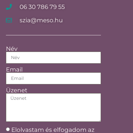
06 30 786 79 55
szia@meso.hu
Név
Email
Üzenet
Elolvastam és elfogadom az